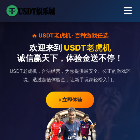
☰
🔥 USDT老虎机 · 百种游戏任选
欢迎来到
USDT老虎机
诚信赢天下，体验金送不停！
USDT老虎机，合法经营，为您提供最安全、公正的游戏环
境。透过超值体验金，让新手玩家轻松入门。
立即体验