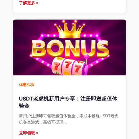
了解更多 »
优惠活动
USDT老虎机新用户专享：注册即送超值体
验金
新用户注册即可领取超值体验金，零成本畅玩USDT老虎
机各类游戏，赢钱可提现...
立即领取 »