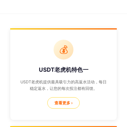
💰
USDT老虎机特色一
USDT老虎机提供最具吸引力的高返水活动，每日
稳定返水，让您的每次投注都有回馈。
查看更多 ›