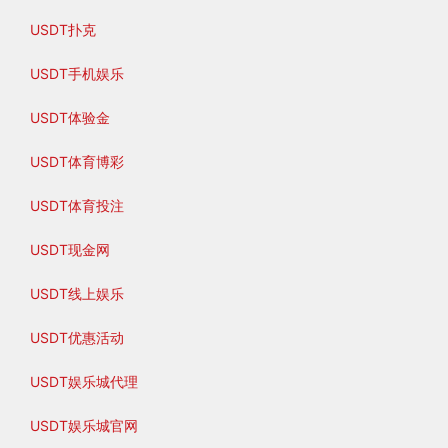
USDT扑克
USDT手机娱乐
USDT体验金
USDT体育博彩
USDT体育投注
USDT现金网
USDT线上娱乐
USDT优惠活动
USDT娱乐城代理
USDT娱乐城官网