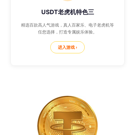
USDT老虎机特色三
精选百款高人气游戏，真人百家乐、电子老虎机等
任您选择，打造专属娱乐体验。
进入游戏 ›