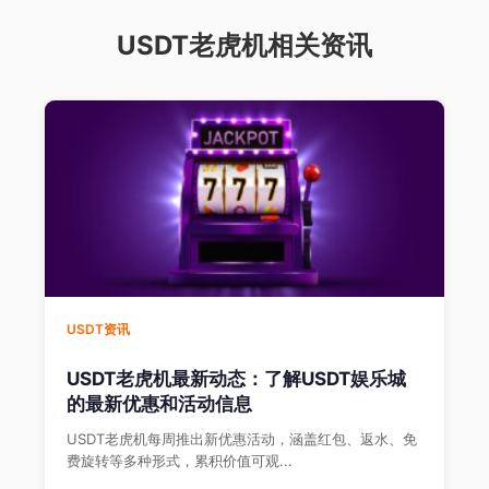
USDT老虎机相关资讯
USDT资讯
USDT老虎机最新动态：了解USDT娱乐城
的最新优惠和活动信息
USDT老虎机每周推出新优惠活动，涵盖红包、返水、免
费旋转等多种形式，累积价值可观...