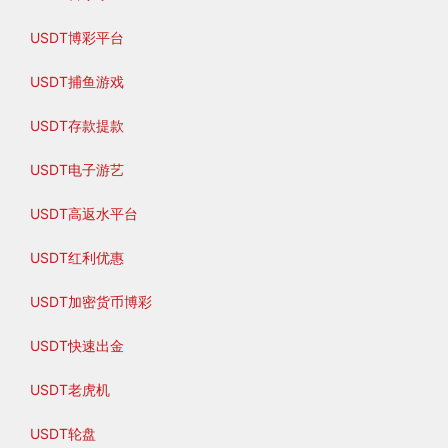
USDT博彩平台
USDT捕鱼游戏
USDT存款提款
USDT电子游艺
USDT高返水平台
USDT红利优惠
USDT加密货币博彩
USDT快速出金
USDT老虎机
USDT轮盘