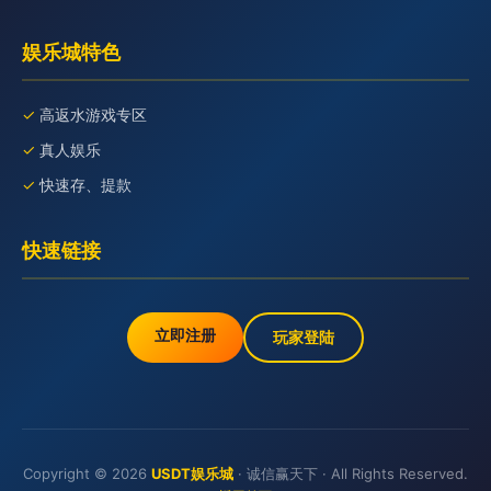
娱乐城特色
高返水游戏专区
真人娱乐
快速存、提款
快速链接
立即注册
玩家登陆
Copyright © 2026
USDT娱乐城
· 诚信赢天下 · All Rights Reserved.