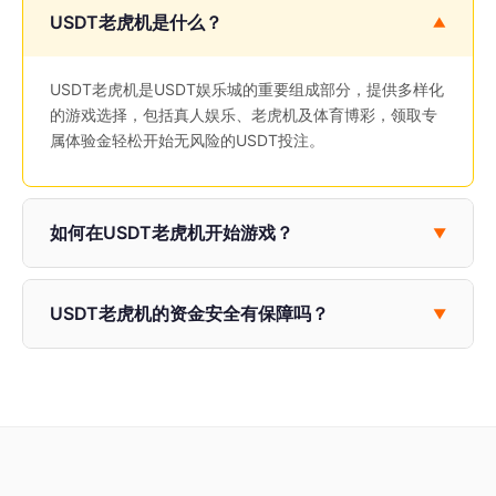
USDT老虎机是什么？
▼
USDT老虎机是USDT娱乐城的重要组成部分，提供多样化
的游戏选择，包括真人娱乐、老虎机及体育博彩，领取专
属体验金轻松开始无风险的USDT投注。
如何在USDT老虎机开始游戏？
▼
注册账户 → 领取体验金 → 选择游戏开始投注。整个过程
只需几分钟，无需复杂操作。新用户可享受专属优惠活
USDT老虎机的资金安全有保障吗？
▼
动。
是的。USDT老虎机采用先进的SSL加密技术和区块链技
术，每笔交易都被验证并记录，为玩家提供最高级别的安
全保护。